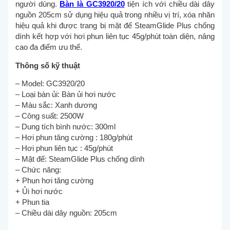
người dùng.
Bàn là GC3920/20
tiện ích với chiều dài dây
nguồn 205cm sử dụng hiệu quả trong nhiều vị trí, xóa nhăn
hiệu quả khi được trang bị mặt đế SteamGlide Plus chống
dính kết hợp với hơi phun liên tục 45g/phút toàn diện, nâng
cao đa điểm ưu thế.
Thông số kỹ thuật
– Model: GC3920/20
– Loại bàn ủi: Bàn ủi hơi nước
– Màu sắc: Xanh dương
– Công suất: 2500W
– Dung tích bình nước: 300ml
– Hơi phun tăng cường : 180g/phút
– Hơi phun liên tục : 45g/phút
– Mặt đế: SteamGlide Plus chống dính
– Chức năng:
+ Phun hơi tăng cường
+ Ủi hơi nước
+ Phun tia
– Chiều dài dây nguồn: 205cm