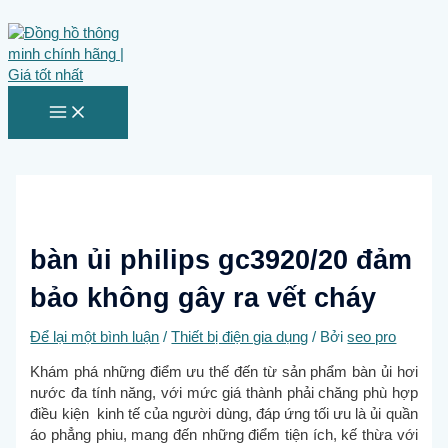
MAIN
Nhảy
MENU
tới
nội
dung
bàn ủi philips gc3920/20 đảm
bảo không gây ra vết cháy
Để lại một bình luận
/
Thiết bị điện gia dụng
/ Bởi
seo pro
Khám phá những điểm ưu thế đến từ sản phẩm bàn ủi hơi
nước đa tính năng, với mức giá thành phải chăng phù hợp
điều kiện kinh tế của người dùng, đáp ứng tối ưu là ủi quần
áo phẳng phiu, mang đến những điểm tiện ích, kế thừa với