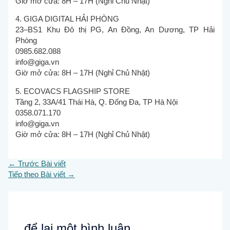
Giờ mở cửa: 8H – 17H (Nghỉ Chủ Nhật)
4. GIGA DIGITAL HẢI PHÒNG
23–BS1 Khu Đô thị PG, An Đồng, An Dương, TP Hải
Phòng
0985.682.088
info@giga.vn
Giờ mở cửa: 8H – 17H (Nghỉ Chủ Nhật)
5. ECOVACS FLAGSHIP STORE
Tầng 2, 33A/41 Thái Hà, Q. Đống Đa, TP Hà Nội
0358.071.170
info@giga.vn
Giờ mở cửa: 8H – 17H (Nghỉ Chủ Nhật)
←
Trước Bài viết
Tiếp theo Bài viết
→
để lại một bình luận