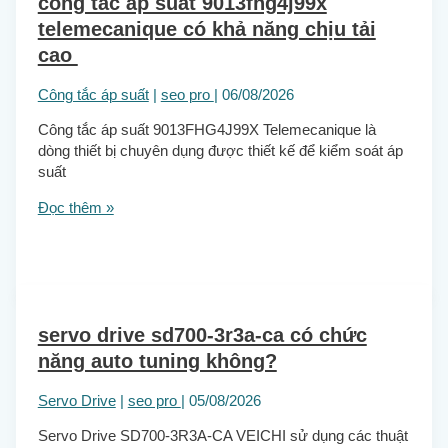
công tắc áp suất 9013fhg4j99x
telemecanique có khả năng chịu tải
cao
Công tắc áp suất
|
seo pro
|
06/08/2026
Công tắc áp suất 9013FHG4J99X Telemecanique là
dòng thiết bị chuyên dụng được thiết kế để kiểm soát áp
suất
Đọc thêm »
servo drive sd700-3r3a-ca có chức
năng auto tuning không?
Servo Drive
|
seo pro
|
05/08/2026
Servo Drive SD700-3R3A-CA VEICHI sử dụng các thuật