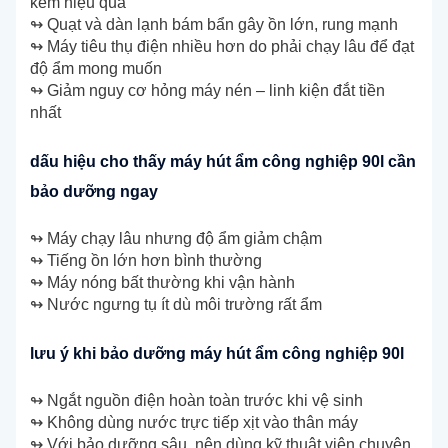
kém hiệu quả
↬ Quạt và dàn lạnh bám bẩn gây ồn lớn, rung mạnh
↬ Máy tiêu thụ điện nhiều hơn do phải chạy lâu để đạt
độ ẩm mong muốn
↬ Giảm nguy cơ hỏng máy nén – linh kiện đắt tiền
nhất
dấu hiệu cho thấy máy hút ẩm công nghiệp 90l cần
bảo dưỡng ngay
↬ Máy chạy lâu nhưng độ ẩm giảm chậm
↬ Tiếng ồn lớn hơn bình thường
↬ Máy nóng bất thường khi vận hành
↬ Nước ngưng tụ ít dù môi trường rất ẩm
lưu ý khi bảo dưỡng máy hút ẩm công nghiệp 90l
↬ Ngắt nguồn điện hoàn toàn trước khi vệ sinh
↬ Không dùng nước trực tiếp xịt vào thân máy
↬ Với bảo dưỡng sâu, nên dùng kỹ thuật viên chuyên