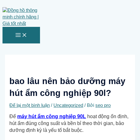
MAIN
Nhảy
MENU
tới
nội
dung
bao lâu nên bảo dưỡng máy
hút ẩm công nghiệp 90l?
Để lại một bình luận
/
Uncategorized
/ Bởi
seo pro
Để
máy hút ẩm công nghiệp 90L
hoạt động ổn định,
hút ẩm đúng công suất và bền bỉ theo thời gian, bảo
dưỡng định kỳ là yếu tố bắt buộc.