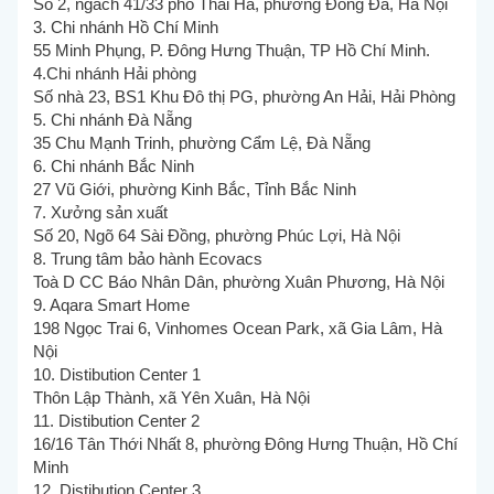
Số 2, ngách 41/33 phố Thái Hà, phường Đống Đa, Hà Nội
3. Chi nhánh Hồ Chí Minh
55 Minh Phụng, P. Đông Hưng Thuận, TP Hồ Chí Minh.
4.Chi nhánh Hải phòng
Số nhà 23, BS1 Khu Đô thị PG, phường An Hải, Hải Phòng
5. Chi nhánh Đà Nẵng
35 Chu Mạnh Trinh, phường Cẩm Lệ, Đà Nẵng
6. Chi nhánh Bắc Ninh
27 Vũ Giới, phường Kinh Bắc, Tỉnh Bắc Ninh
7. Xưởng sản xuất
Số 20, Ngõ 64 Sài Đồng, phường Phúc Lợi, Hà Nội
8. Trung tâm bảo hành Ecovacs
Toà D CC Báo Nhân Dân, phường Xuân Phương, Hà Nội
9. Aqara Smart Home
198 Ngọc Trai 6, Vinhomes Ocean Park, xã Gia Lâm, Hà
Nội
10. Distibution Center 1
Thôn Lập Thành, xã Yên Xuân, Hà Nội
11. Distibution Center 2
16/16 Tân Thới Nhất 8, phường Đông Hưng Thuận, Hồ Chí
Minh
12. Distibution Center 3