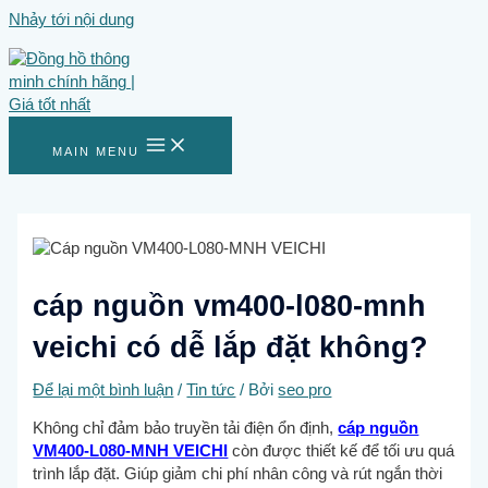
Nhảy tới nội dung
MAIN MENU
cáp nguồn vm400-l080-mnh
veichi có dễ lắp đặt không?
Để lại một bình luận
/
Tin tức
/ Bởi
seo pro
Không chỉ đảm bảo truyền tải điện ổn định,
cáp nguồn
VM400-L080-MNH VEICHI
còn được thiết kế để tối ưu quá
trình lắp đặt. Giúp giảm chi phí nhân công và rút ngắn thời