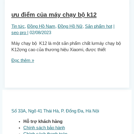
ưu điểm của máy chạy bộ k12
Tin tức
,
Đồng Hồ Nam
,
Đồng Hồ Nữ
,
Sản phẩm hot
|
seo pro
|
02/08/2023
Máy chạy bộ K12 là một sản phẩm chất lưmáy chạy bộ
K12ợng cao của thương hiệu Xiaomi, được thiết
Đọc thêm »
Số 33A, Ngõ 41 Thái Hà, P. Đống Đa, Hà Nội
Hỗ trợ khách hàng
Chính sách bảo hành