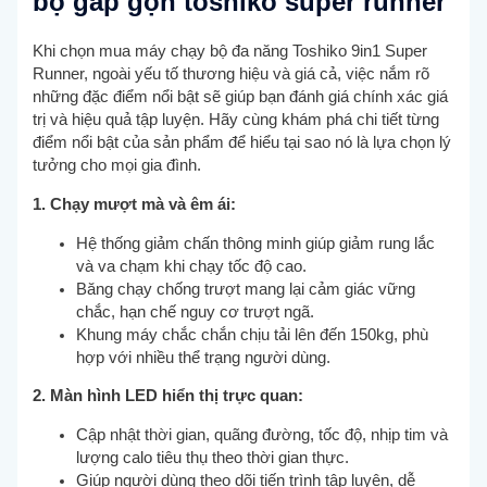
bộ gấp gọn toshiko super runner
Khi chọn mua máy chạy bộ đa năng Toshiko 9in1 Super
Runner, ngoài yếu tố thương hiệu và giá cả, việc nắm rõ
những đặc điểm nổi bật sẽ giúp bạn đánh giá chính xác giá
trị và hiệu quả tập luyện. Hãy cùng khám phá chi tiết từng
điểm nổi bật của sản phẩm để hiểu tại sao nó là lựa chọn lý
tưởng cho mọi gia đình.
1. Chạy mượt mà và êm ái:
Hệ thống giảm chấn thông minh giúp giảm rung lắc
và va chạm khi chạy tốc độ cao.
Băng chạy chống trượt mang lại cảm giác vững
chắc, hạn chế nguy cơ trượt ngã.
Khung máy chắc chắn chịu tải lên đến 150kg, phù
hợp với nhiều thể trạng người dùng.
2. Màn hình LED hiển thị trực quan:
Cập nhật thời gian, quãng đường, tốc độ, nhịp tim và
lượng calo tiêu thụ theo thời gian thực.
Giúp người dùng theo dõi tiến trình tập luyện, dễ