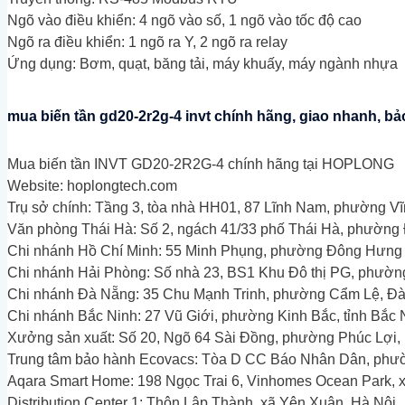
Ngõ vào điều khiển: 4 ngõ vào số, 1 ngõ vào tốc độ cao
Ngõ ra điều khiển: 1 ngõ ra Y, 2 ngõ ra relay
Ứng dụng: Bơm, quạt, băng tải, máy khuấy, máy ngành nhựa
mua biến tần gd20-2r2g-4 invt chính hãng, giao nhanh, bả
Mua biến tần INVT GD20-2R2G-4 chính hãng tại HOPLONG
Website: hoplongtech.com
Trụ sở chính: Tầng 3, tòa nhà HH01, 87 Lĩnh Nam, phường Vĩ
Văn phòng Thái Hà: Số 2, ngách 41/33 phố Thái Hà, phường
Chi nhánh Hồ Chí Minh: 55 Minh Phụng, phường Đông Hưng
Chi nhánh Hải Phòng: Số nhà 23, BS1 Khu Đô thị PG, phườn
Chi nhánh Đà Nẵng: 35 Chu Mạnh Trinh, phường Cẩm Lệ, Đ
Chi nhánh Bắc Ninh: 27 Vũ Giới, phường Kinh Bắc, tỉnh Bắc 
Xưởng sản xuất: Số 20, Ngõ 64 Sài Đồng, phường Phúc Lợi,
Trung tâm bảo hành Ecovacs: Tòa D CC Báo Nhân Dân, phư
Aqara Smart Home: 198 Ngọc Trai 6, Vinhomes Ocean Park, 
Distribution Center 1: Thôn Lập Thành, xã Yên Xuân, Hà Nội