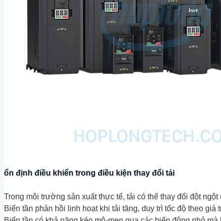
ổn định điều khiển trong điều kiện thay đổi tải
Trong môi trường sản xuất thực tế, tải có thể thay đổi đột ngột
Biến tần phản hồi linh hoạt khi tải tăng, duy trì tốc độ theo giá tr
Biến tần có khả năng kéo mô-men qua các biến động nhỏ mà