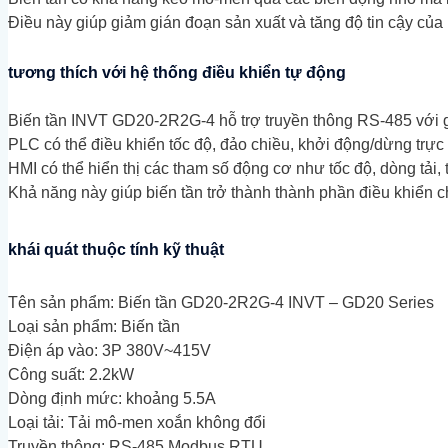
Điều này giúp giảm gián đoạn sản xuất và tăng độ tin cậy của
tương thích với hệ thống điều khiển tự động
Biến tần INVT GD20-2R2G-4 hỗ trợ truyền thông RS-485 với 
PLC có thể điều khiển tốc độ, đảo chiều, khởi động/dừng trực 
HMI có thể hiển thị các tham số động cơ như tốc độ, dòng tải, 
Khả năng này giúp biến tần trở thành thành phần điều khiển c
khái quát thuộc tính kỹ thuật
Tên sản phẩm: Biến tần GD20-2R2G-4 INVT – GD20 Series
Loại sản phẩm: Biến tần
Điện áp vào: 3P 380V~415V
Công suất: 2.2kW
Dòng định mức: khoảng 5.5A
Loại tải: Tải mô-men xoắn không đổi
Truyền thông: RS-485 Modbus RTU