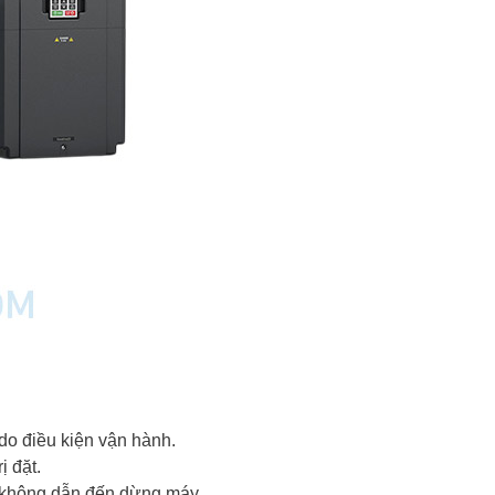
 do điều kiện vận hành.
ị đặt.
 không dẫn đến dừng máy.