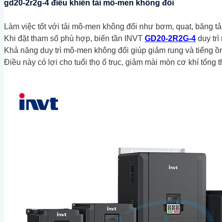
gd20-2r2g-4 điều khiển tải mô-men không đổi
Làm việc tốt với tải mô-men không đổi như bơm, quạt, băng t
Khi đặt tham số phù hợp, biến tần INVT
GD20-2R2G-4
duy trì
Khả năng duy trì mô-men không đổi giúp giảm rung và tiếng ồn
Điều này có lợi cho tuổi thọ ổ trục, giảm mài mòn cơ khí tổng t