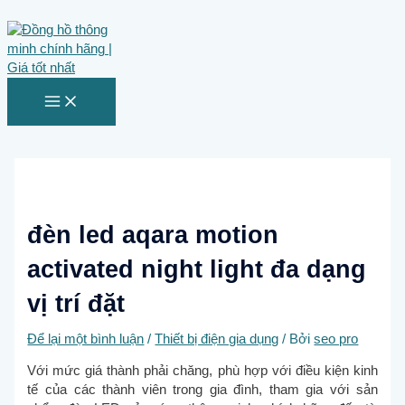
MAIN
Nhảy
MENU
tới
nội
dung
đèn led aqara motion
activated night light đa dạng
vị trí đặt
Để lại một bình luận
/
Thiết bị điện gia dụng
/ Bởi
seo pro
Với mức giá thành phải chăng, phù hợp với điều kiện kinh
tế của các thành viên trong gia đình, tham gia với sản