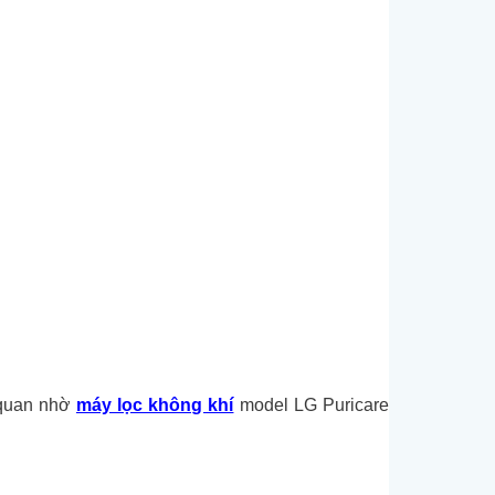
n quan nhờ
máy lọc không khí
model LG Puricare