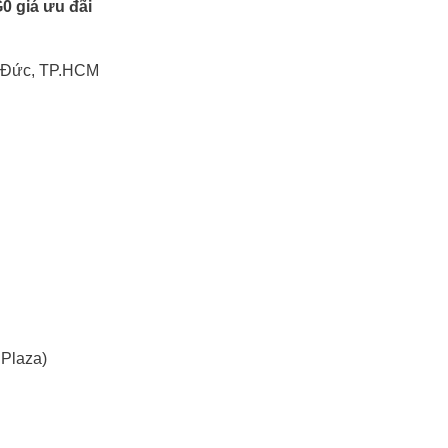
 giá ưu đãi
ủ Đức, TP.HCM
 Plaza)