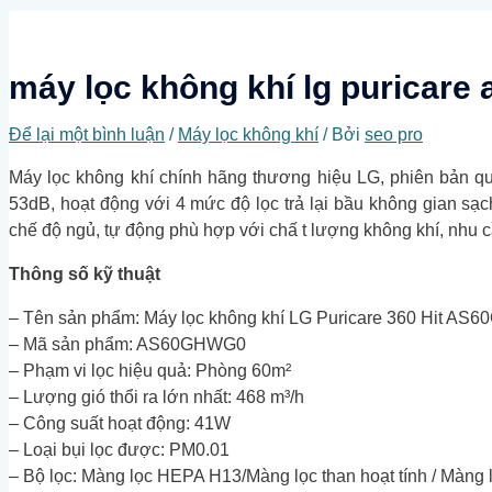
kiếm
máy lọc không khí lg puricare 
Để lại một bình luận
/
Máy lọc không khí
/ Bởi
seo pro
Máy lọc không khí chính hãng thương hiệu LG, phiên bản quốc
53dB, hoạt động với 4 mức độ lọc trả lại bầu không gian sa
chế độ ngủ, tự động phù hợp với chấ t lượng không khí, nhu 
Thông số kỹ thuật
– Tên sản phẩm: Máy lọc không khí LG Puricare 360 Hit AS
– Mã sản phẩm: AS60GHWG0
– Phạm vi lọc hiệu quả: Phòng 60m²
– Lượng gió thổi ra lớn nhất: 468 m³/h
– Công suất hoạt động: 41W
– Loại bụi lọc được: PM0.01
– Bộ lọc: Màng lọc HEPA H13/Màng lọc than hoạt tính / Màng l