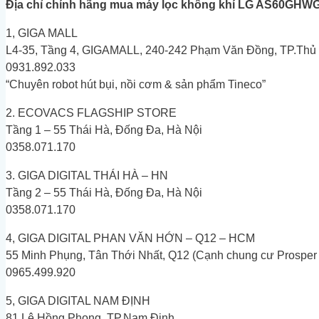
Địa chỉ chính hãng mua máy lọc không khí LG AS60GHWG0
1, GIGA MALL
L4-35, Tầng 4, GIGAMALL, 240-242 Phạm Văn Đồng, TP.Th
0931.892.033
“Chuyên robot hút bụi, nồi cơm & sản phẩm Tineco”
2. ECOVACS FLAGSHIP STORE
Tầng 1 – 55 Thái Hà, Đống Đa, Hà Nội
0358.071.170
3. GIGA DIGITAL THÁI HÀ – HN
Tầng 2 – 55 Thái Hà, Đống Đa, Hà Nội
0358.071.170
4, GIGA DIGITAL PHAN VĂN HỚN – Q12 – HCM
55 Minh Phụng, Tân Thới Nhất, Q12 (Cạnh chung cư Prosper
0965.499.920
5, GIGA DIGITAL NAM ĐỊNH
81 Lê Hồng Phong, TP.Nam Định