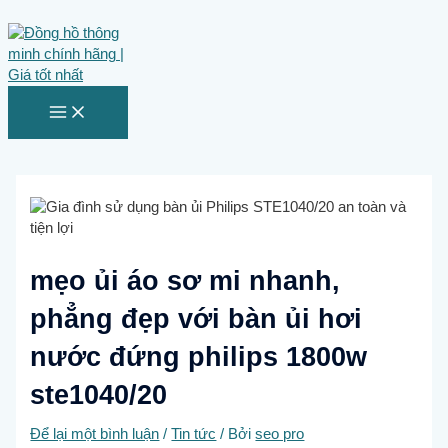
MAIN
Nhảy
MENU
tới
nội
dung
mẹo ủi áo sơ mi nhanh,
phẳng đẹp với bàn ủi hơi
nước đứng philips 1800w
ste1040/20
Để lại một bình luận
/
Tin tức
/ Bởi
seo pro