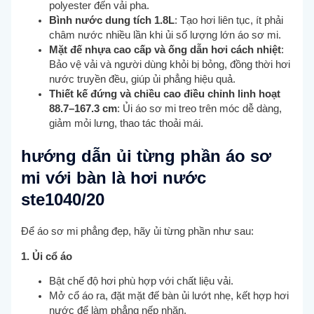
polyester đến vải pha.
Bình nước dung tích 1.8L
: Tạo hơi liên tục, ít phải
châm nước nhiều lần khi ủi số lượng lớn áo sơ mi.
Mặt đế nhựa cao cấp và ống dẫn hơi cách nhiệt
:
Bảo vệ vải và người dùng khỏi bị bỏng, đồng thời hơi
nước truyền đều, giúp ủi phẳng hiệu quả.
Thiết kế đứng và chiều cao điều chỉnh linh hoạt
88.7–167.3 cm
: Ủi áo sơ mi treo trên móc dễ dàng,
giảm mỏi lưng, thao tác thoải mái.
hướng dẫn ủi từng phần áo sơ
mi với bàn là hơi nước
ste1040/20
Để áo sơ mi phẳng đẹp, hãy ủi từng phần như sau:
1. Ủi cổ áo
Bật chế độ hơi phù hợp với chất liệu vải.
Mở cổ áo ra, đặt mặt đế bàn ủi lướt nhẹ, kết hợp hơi
nước để làm phẳng nếp nhăn.