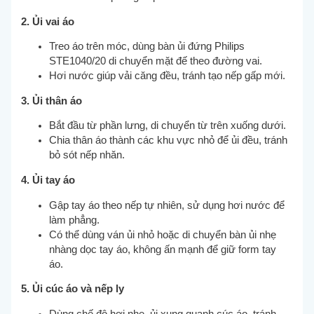
2. Ủi vai áo
Treo áo trên móc, dùng bàn ủi đứng Philips
STE1040/20 di chuyển mặt đế theo đường vai.
Hơi nước giúp vải căng đều, tránh tạo nếp gấp mới.
3. Ủi thân áo
Bắt đầu từ phần lưng, di chuyển từ trên xuống dưới.
Chia thân áo thành các khu vực nhỏ để ủi đều, tránh
bỏ sót nếp nhăn.
4. Ủi tay áo
Gập tay áo theo nếp tự nhiên, sử dụng hơi nước để
làm phẳng.
Có thể dùng ván ủi nhỏ hoặc di chuyển bàn ủi nhẹ
nhàng dọc tay áo, không ấn mạnh để giữ form tay
áo.
5. Ủi cúc áo và nếp ly
Dùng chế độ hơi nhẹ, ủi xung quanh cúc áo, tránh