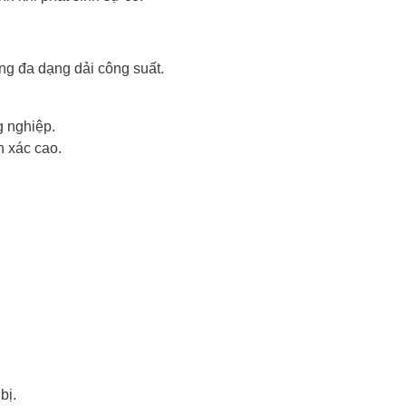
g đa dạng dải công suất.
g nghiệp.
h xác cao.
bị.