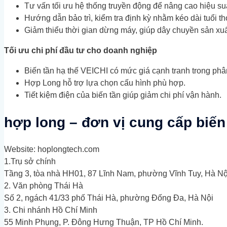
Tư vấn tối ưu hệ thống truyền động để nâng cao hiệu suấ
Hướng dẫn bảo trì, kiểm tra định kỳ nhằm kéo dài tuổi th
Giảm thiểu thời gian dừng máy, giúp dây chuyền sản xuất
Tối ưu chi phí đầu tư cho doanh nghiệp
Biến tần hạ thế VEICHI có mức giá cạnh tranh trong phân
Hợp Long hỗ trợ lựa chọn cấu hình phù hợp.
Tiết kiệm điện của biến tần giúp giảm chi phí vận hành.
hợp long – đơn vị cung cấp biến
Website: hoplongtech.com
1.Trụ sở chính
Tầng 3, tòa nhà HH01, 87 Lĩnh Nam, phường Vĩnh Tuy, Hà Nộ
2. Văn phòng Thái Hà
Số 2, ngách 41/33 phố Thái Hà, phường Đống Đa, Hà Nội
3. Chi nhánh Hồ Chí Minh
55 Minh Phụng, P. Đông Hưng Thuận, TP Hồ Chí Minh.