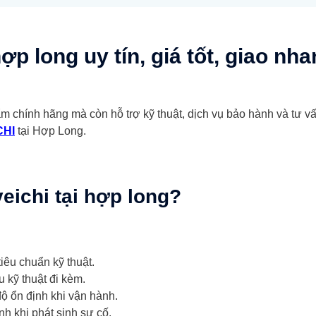
ợp long uy tín, giá tốt, giao nh
m chính hãng mà còn hỗ trợ kỹ thuật, dịch vụ bảo hành và tư v
CHI
tại Hợp Long.
veichi tại hợp long?
iêu chuẩn kỹ thuật.
 kỹ thuật đi kèm.
ộ ổn định khi vận hành.
h khi phát sinh sự cố.