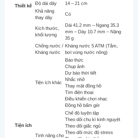
Độ dài dây
14 – 21 cm
Thiết kế
Khả năng
Có
thay dây
Dài 41.2 mm – Ngang 35.3
Kích thước,
mm – Dày 10.7 mm – Nặng
khối lượng
35 g
Chống nước /
Kháng nước 5 ATM (Tắm,
Kháng nước
bơi vùng nước nông)
Báo thức
Chụp ảnh
Dự báo thời tiết
Nhắc nhở
Tiện ích khác
Thay mặt đồng hồ
Tìm điện thoại
Điều khiển chơi nhạc
Đồng hồ bấm giờ
Chế độ luyện tập
Theo dõi chu kì kinh nguyệt
Tiện ích
Theo dõi giấc ngủ
Theo dõi mức độ stress
Tính năng cho