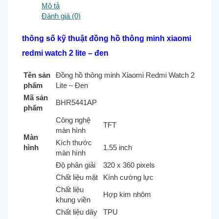
Mô tả
Đánh giá (0)
thông số kỹ thuật đồng hồ thông minh xiaomi
redmi watch 2 lite – đen
Tên sản
Đồng hồ thông minh Xiaomi Redmi Watch 2
phẩm
Lite – Đen
Mã sản
BHR5441AP
phẩm
Công nghệ
TFT
màn hình
Màn
Kích thước
hình
1.55 inch
màn hình
Độ phân giải
320 x 360 pixels
Chất liệu mặt
Kính cường lực
Chất liệu
Hợp kim nhôm
khung viền
Chất liệu dây
TPU