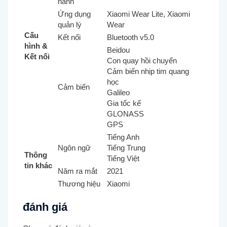
hành
Ứng dụng
Xiaomi Wear Lite, Xiaomi
quản lý
Wear
Cấu
Kết nối
Bluetooth v5.0
hình &
Beidou
Kết nối
Con quay hồi chuyển
Cảm biến nhịp tim quang
học
Cảm biến
Galileo
Gia tốc kế
GLONASS
GPS
Tiếng Anh
Ngôn ngữ
Tiếng Trung
Thông
Tiếng Việt
tin khác
Năm ra mắt
2021
Thương hiệu
Xiaomi
đánh giá