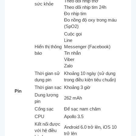
Theo dõi nhịp thở
sức khỏe
Theo dõi nhịp tim 24h
Đo nhịp tim
Đo nồng độ oxy trong máu
(SpO2)
Cuộc gọi
Line
Hiển thị thông
Messenger (Facebook)
báo
Tin nhắn
Viber
Zalo
Thời gian sử
Khoảng 10 ngày (sử dụng
dụng pin
trong điều kiện tiêu chuẩn)
Thời gian sạc
Khoảng 3 giờ
Pin
Dung lượng
262 mAh
pin
Cổng sạc
Đế sạc nam châm
CPU
Apollo 3.5
Kết nối được
Android 6.0 trở lên, iOS 10
với hệ điều
trở lên